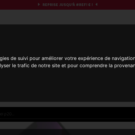
REPRISE JUSQU'À
#REF!
€ !
obile & you
gies de suivi pour améliorer votre expérience de navigatio
Et si on commençait ?
lyser le trafic de notre site et pour comprendre la provenan
réparez votre chrono et vos informations,
c'est part
res offres... veuillez patienter, ça vaut le coup