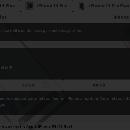
h
14 Plus
iPhone 14 Pro
iPhone 14 Pro Max
pondant aux spécifications de votre appareil, cela veut dire que nous
Plus
iPhone 
er.
sur sa boîte ou dans ses paramètres système.
 de ?
32 GB
64 GB
onible dans ses paramètres. Pour un iPhone allez dans Paramètres > 
ge.
ire pour votre
Apple iPhone 6S (16 Go)
!