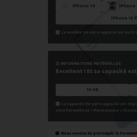
5. Recevoir mon paiement sous 24
iPhone 14
iPhone 
Si vous ne trouvez pas une offre corres
iPhone 15 
Vous pouvez éventuellement nous contact
Le modèle de votre appareil est écrit 
informations matérielles
Excellent ! Et sa capacité
est
16 GB
La capacité de votre appareil est disp
dans Paramètres > Maintenance > Stocka
Nous venons de préremplir le formula