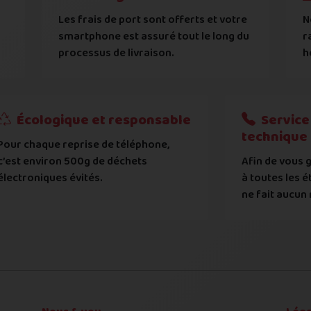
s
dans l'état dans lequel vous l'avez décrit ci-dessus !
Les frais de port sont offerts et votre
N
ument d'identité sera effectuée
smartphone est assuré tout le long du
r
reils jailbreakés ou rootés / black et greylistés / non e
processus de livraison.
h
générales d'achat
 nos
 nos
exemples d'état d'écran
exemples d'état de face arrière
.
.
t et de modèle, d'avoir pris connaissance et entre en règle av
?
Écologique et responsable
Service 
technique
Pour chaque reprise de téléphone,
tat de votre appareil :
c’est environ 500g de déchets
Afin de vous g
 systématiquement vérifié par notre atelier
électroniques évités.
à toutes les é
ne fait aucun 
 déclaré et l'état expertisé fera l'objet d'une contre-off