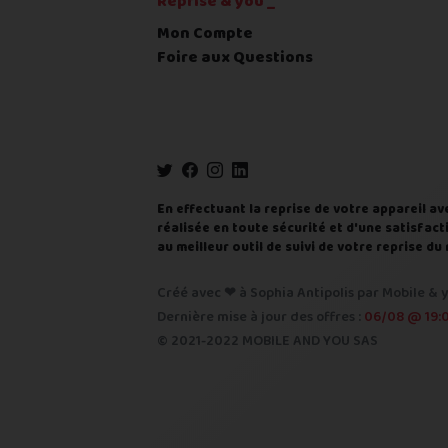
Reprise & you _
Code postal
*
Mon Compte
Foire aux Questions
Pays
*
... puis comment vous payer !
IBAN
En effectuant la reprise de votre appareil av
réalisée en toute sécurité et d'une satisfacti
au meilleur outil de suivi de votre reprise 
BIC
Créé avec ❤ à Sophia Antipolis par Mobile & y
Je donnerai mes informations ban
Dernière mise à jour des offres :
06/08 @ 19:
© 2021-2022 MOBILE AND YOU SAS
Nous n'acceptons que les règlements pa
Quelque chose à nous préciser ?