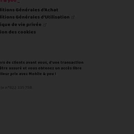
l & you _
itions Générales d'Achat
itions Générales d'Utilisation
tique de vie privée
ion des cookies
ers de clients avant vous, d'une transaction
d'être assuré et vous obtenez un accès libre
leur prix avec Mobile & you !
le n°822 335 758.