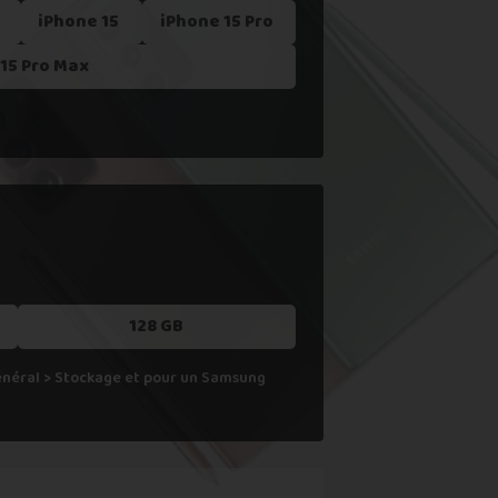
iPhone 15
iPhone 15 Pro
 ne le reprenons actuellement pas.
15 Pro Max
128 GB
Général > Stockage et pour un Samsung