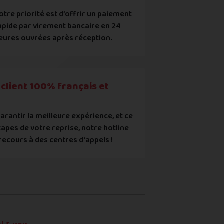
otre priorité est d’offrir un paiement
apide par virement bancaire en 24
uropéens ou contrefaits
eures ouvrées après réception.
ec les points mentionnés ci-dessus et reconnais que le prix aff
client 100% français et
arantir la meilleure expérience, et ce
tapes de votre reprise, notre hotline
recours à des centres d'appels !
re ou du renvoi du produit