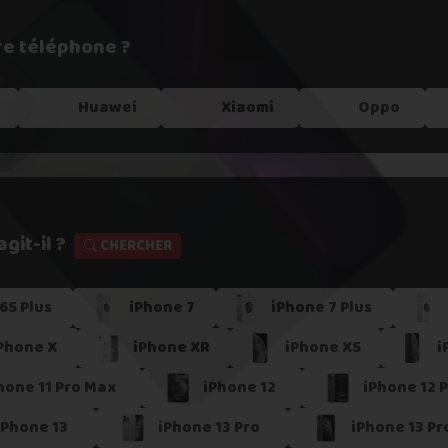
re téléphone ?
e !
Huawei
Xiaomi
Oppo
git-il ?
CHERCHER
6S Plus
iPhone 7
iPhone 7 Plus
s dans un
point relais
Phone X
iPhone XR
iPhone XS
i
er
hone 11 Pro Max
iPhone 12
iPhone 12 
iPhone 13
iPhone 13 Pro
iPhone 13 Pr