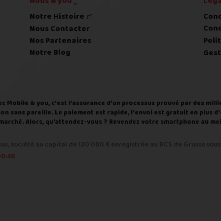
Nous & you _
Léga
Notre Histoire
Cond
Cond
Nous Contacter
Nos Partenaires
Poli
Notre Blog
Gest
ec Mobile & you, c'est l'assurance d'un processus prouvé par des milli
on sans pareille. Le paiement est rapide, l'envoi est gratuit en plus 
du marché. Alors, qu'attendez-vous ? Revendez votre smartphone au meil
ou, société au capital de 120 000 € enregistrée au RCS de Grasse sous 
caires plus tard
00:48
r transfert bancaire (SEPA) avec un IBAN de préférence français.