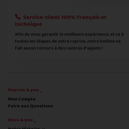
Nous n'acceptons que les règlements par transfert bancaire
Service client 100% français et
Quelque chose à nous préciser ?
technique
Afin de vous garantir la meilleure expérience, et ce à
Commentaire
toutes les étapes de votre reprise, notre hotline ne
fait aucun recours à des centres d'appels !
C'est fini pour les questions,
la suite !
Reprise & you _
Mon Compte
Foire aux Questions
Nous & you _