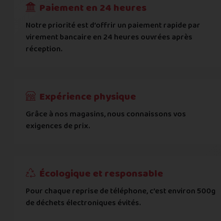
Paiement en 24 heures
Ville
*
Notre priorité est d’offrir un paiement rapide par
virement bancaire en 24 heures ouvrées après
réception.
Code postal
*
Pays
*
Expérience physique
Grâce à nos magasins, nous connaissons vos
... puis comment vous payer !
exigences de prix.
IBAN
Écologique et responsable
BIC
Pour chaque reprise de téléphone, c’est environ 500g
de déchets électroniques évités.
Je donnerai mes informations bancaires plus tard