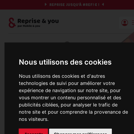
REPRISE JUSQU'À
#REF!
€ !
Reprise | Mobile & you
Et si on commençait ?
Nous utilisons des cookies
Préparez votre chrono et vos informations,
c'est parti !
Nous utilisons des cookies et d'autres
technologies de suivi pour améliorer votre
expérience de navigation sur notre site, pour
vous montrer un contenu personnalisé et des
Une erreur est survenue :
publicités ciblées, pour analyser le trafic de
Nous récupérons les meilleures offres... 
notre site et pour comprendre la provenance de
nos visiteurs.
informations commerciales