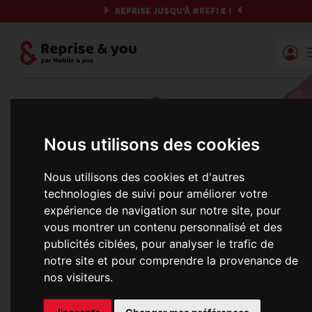
REPRISE JUSQU'À
#REF!
€ !
Reprise | Mobile & you
Et si on commençait ?
Nous utilisons des cookies
Préparez votre chrono et vos informations,
c'est parti !
Nous utilisons des cookies et d'autres
technologies de suivi pour améliorer votre
expérience de navigation sur notre site, pour
vous montrer un contenu personnalisé et des
Une erreur est survenue :
publicités ciblées, pour analyser le trafic de
Nous récupérons les meilleures offres... 
notre site et pour comprendre la provenance de
nos visiteurs.
informations commerciales