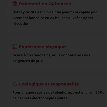
Paiement en 24 heures
Ville
*
Notre priorité est d’offrir un paiement rapide par
virement bancaire en 24 heures ouvrées après
réception.
Code postal
*
Pays
*
Expérience physique
Grâce à nos magasins, nous connaissons vos
... puis comment vous payer !
exigences de prix.
IBAN
Écologique et responsable
BIC
Pour chaque reprise de téléphone, c’est environ 500g
de déchets électroniques évités.
Je donnerai mes informations bancaires plus tard