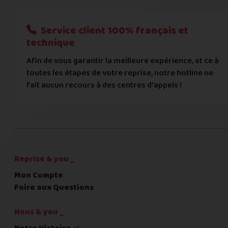
Nous n'acceptons que les règlements par transfert bancaire
Service client 100% français et
Quelque chose à nous préciser ?
technique
Afin de vous garantir la meilleure expérience, et ce à
Commentaire
toutes les étapes de votre reprise, notre hotline ne
fait aucun recours à des centres d'appels !
C'est fini pour les questions,
la suite !
Reprise & you _
Mon Compte
Foire aux Questions
Nous & you _