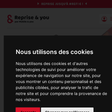
REPRISE JUSQU'À
#REF!
€ !
Reprise | Mobile & you
Et si on commençait ?
Nous utilisons des cookies
Préparez votre chrono et vos informations,
c'est parti !
Nous utilisons des cookies et d'autres
technologies de suivi pour améliorer votre
expérience de navigation sur notre site, pour
vous montrer un contenu personnalisé et des
Une erreur est survenue :
publicités ciblées, pour analyser le trafic de
Nous récupérons les meilleures offres... 
notre site et pour comprendre la provenance de
nos visiteurs.
informations commerciales