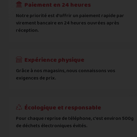
Paiement en 24 heures
Ville
*
Notre priorité est d’offrir un paiement rapide par
virement bancaire en 24 heures ouvrées après
réception.
Code postal
*
Pays
*
Expérience physique
Grâce à nos magasins, nous connaissons vos
... puis comment vous payer !
exigences de prix.
IBAN
Écologique et responsable
BIC
Pour chaque reprise de téléphone, c’est environ 500g
de déchets électroniques évités.
Je donnerai mes informations bancaires plus tard