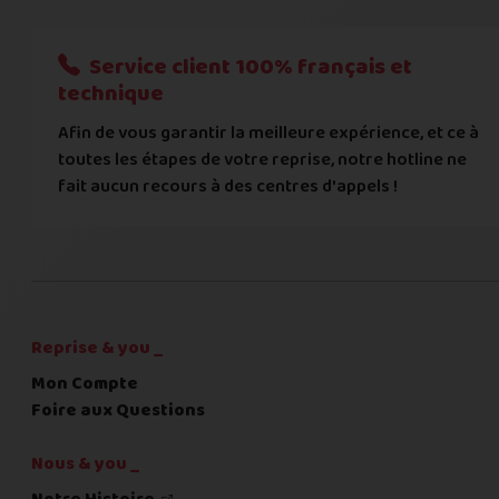
Nous n'acceptons que les règlements par transfert bancaire
Service client 100% français et
Quelque chose à nous préciser ?
technique
Afin de vous garantir la meilleure expérience, et ce à
Commentaire
toutes les étapes de votre reprise, notre hotline ne
fait aucun recours à des centres d'appels !
C'est fini pour les questions,
la suite !
Reprise & you _
Mon Compte
Foire aux Questions
Nous & you _