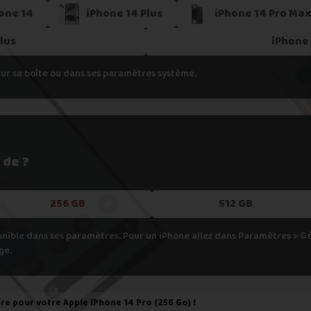
h
one 14
iPhone 14 Plus
iPhone 14 Pro Ma
pondant aux spécifications de votre appareil, cela veut dire que nous
Plus
iPhone 
er.
sur sa boîte ou dans ses paramètres système.
 de ?
256 GB
512 GB
onible dans ses paramètres. Pour un iPhone allez dans Paramètres > 
ge.
ire pour votre
Apple iPhone 14 Pro (256 Go)
!