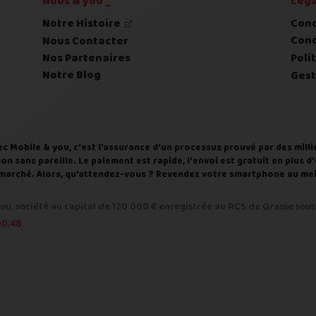
Nous & you _
Léga
Notre Histoire
Cond
Cond
Nous Contacter
Nos Partenaires
Poli
Notre Blog
Gest
ec Mobile & you, c'est l'assurance d'un processus prouvé par des milli
on sans pareille. Le paiement est rapide, l'envoi est gratuit en plus 
du marché. Alors, qu'attendez-vous ? Revendez votre smartphone au meil
ou, société au capital de 120 000 € enregistrée au RCS de Grasse sous 
caires plus tard
00:48
r transfert bancaire (SEPA) avec un IBAN de préférence français.