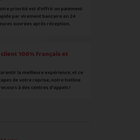
otre priorité est d’offrir un paiement
apide par virement bancaire en 24
uropéens ou contrefaits
eures ouvrées après réception.
ec les points mentionnés ci-dessus et reconnais que le prix aff
client 100% français et
arantir la meilleure expérience, et ce
tapes de votre reprise, notre hotline
recours à des centres d'appels !
re ou du renvoi du produit