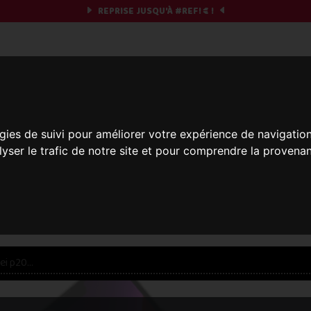
REPRISE JUSQU'À
#REF!
€ !
obile & you
gies de suivi pour améliorer votre expérience de navigatio
Et si on commençait ?
lyser le trafic de notre site et pour comprendre la provenan
réparez votre chrono et vos informations,
c'est part
res offres... veuillez patienter, ça vaut le coup