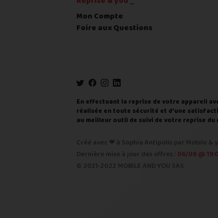
Reprise & you _
Code postal
*
Mon Compte
Foire aux Questions
Pays
*
... puis comment vous payer !
IBAN
En effectuant la reprise de votre appareil av
réalisée en toute sécurité et d'une satisfacti
au meilleur outil de suivi de votre reprise 
BIC
Créé avec ❤ à Sophia Antipolis par Mobile & y
Je donnerai mes informations ban
Dernière mise à jour des offres :
06/08 @ 19:
© 2021-2022 MOBILE AND YOU SAS
Nous n'acceptons que les règlements pa
Quelque chose à nous préciser ?