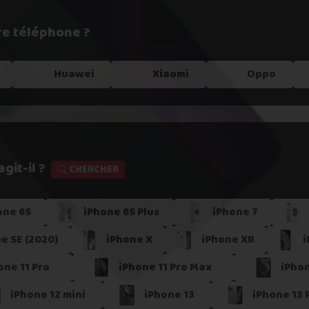
re téléphone ?
e !
Huawei
Xiaomi
Oppo
git-il ?
CHERCHER
one 6S
iPhone 6S Plus
iPhone 7
s dans un
point relais
e SE (2020)
iPhone X
iPhone XR
i
er
one 11 Pro
iPhone 11 Pro Max
iPhon
iPhone 12 mini
iPhone 13
iPhone 13 