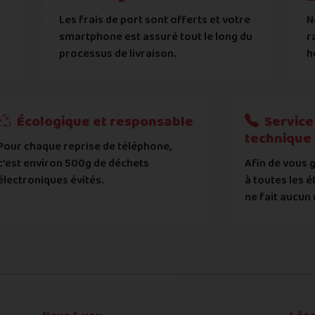
s
dans l'état dans lequel vous l'avez décrit ci-dessus !
Les frais de port sont offerts et votre
N
ument d'identité sera effectuée
smartphone est assuré tout le long du
r
reils jailbreakés ou rootés / black et greylistés / non e
processus de livraison.
h
générales d'achat
 nos
 nos
exemples d'état d'écran
exemples d'état de face arrière
.
.
t et de modèle, d'avoir pris connaissance et entre en règle av
?
Écologique et responsable
Service 
technique
Pour chaque reprise de téléphone,
tat de votre appareil :
c’est environ 500g de déchets
Afin de vous g
 systématiquement vérifié par notre atelier
électroniques évités.
à toutes les é
ne fait aucun 
 déclaré et l'état expertisé fera l'objet d'une contre-off