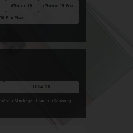
x
iPhone 15
iPhone 15 Pro
 ne le reprenons actuellement pas.
15 Pro Max
1024 GB
Général > Stockage et pour un Samsung