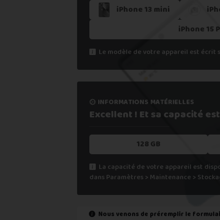
5. Recevoir mon paiement sous 24
iPhone 13 mini
iPh
Si vous ne trouvez pas une offre corres
iPhone 15 
Vous pouvez éventuellement nous contact
Le modèle de votre appareil est écrit 
informations matérielles
Excellent ! Et sa capacité
est
128 GB
La capacité de votre appareil est disp
dans Paramètres > Maintenance > Stocka
Nous venons de préremplir le formula