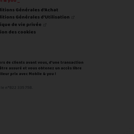
l & you _
itions Générales d'Achat
itions Générales d'Utilisation
tique de vie privée
ion des cookies
ers de clients avant vous, d'une transaction
d'être assuré et vous obtenez un accès libre
leur prix avec Mobile & you !
le n°822 335 758.