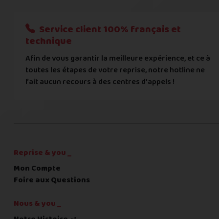
Nous n'acceptons que les règlements par transfert bancaire
Service client 100% français et
Quelque chose à nous préciser ?
technique
Afin de vous garantir la meilleure expérience, et ce à
Commentaire
toutes les étapes de votre reprise, notre hotline ne
fait aucun recours à des centres d'appels !
C'est fini pour les questions,
la suite !
Reprise & you _
Mon Compte
Foire aux Questions
Nous & you _