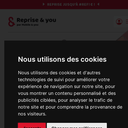
REPRISE JUSQU'À
#REF!
€ !
Reprise | Mobile & you
Et si on commençait ?
Nous utilisons des cookies
Préparez votre chrono et vos informations,
c'est parti !
Nous utilisons des cookies et d'autres
technologies de suivi pour améliorer votre
expérience de navigation sur notre site, pour
vous montrer un contenu personnalisé et des
Une erreur est survenue :
publicités ciblées, pour analyser le trafic de
Nous récupérons les meilleures offres... 
notre site et pour comprendre la provenance de
nos visiteurs.
informations commerciales