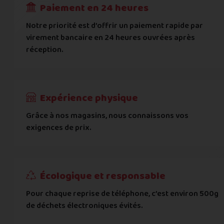
Paiement en 24 heures
Ville
*
Notre priorité est d’offrir un paiement rapide par
virement bancaire en 24 heures ouvrées après
réception.
Code postal
*
Pays
*
Expérience physique
Grâce à nos magasins, nous connaissons vos
... puis comment vous payer !
exigences de prix.
IBAN
Écologique et responsable
BIC
Pour chaque reprise de téléphone, c’est environ 500g
de déchets électroniques évités.
Je donnerai mes informations bancaires plus tard