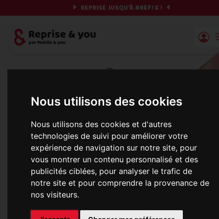
REPRISE JUSQU'À
#REF!
€ !
Reprise | Mobile & you
Et si on commençait ?
Nous utilisons des cookies
Préparez votre chrono et vos informations,
c'est parti !
Nous utilisons des cookies et d'autres
technologies de suivi pour améliorer votre
expérience de navigation sur notre site, pour
vous montrer un contenu personnalisé et des
Une erreur est survenue :
publicités ciblées, pour analyser le trafic de
Nous récupérons les meilleures offres... 
notre site et pour comprendre la provenance de
nos visiteurs.
informations commerciales