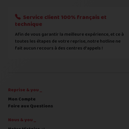
Nous n'acceptons que les règlements par transfert bancaire
Service client 100% français et
Quelque chose à nous préciser ?
technique
Afin de vous garantir la meilleure expérience, et ce à
Commentaire
toutes les étapes de votre reprise, notre hotline ne
fait aucun recours à des centres d'appels !
C'est fini pour les questions,
la suite !
Reprise & you _
Mon Compte
Foire aux Questions
Nous & you _