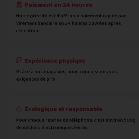
Paiement en 24 heures
Ville
*
Notre priorité est d’offrir un paiement rapide par
virement bancaire en 24 heures ouvrées après
réception.
Code postal
*
Pays
*
Expérience physique
Grâce à nos magasins, nous connaissons vos
... puis comment vous payer !
exigences de prix.
IBAN
Écologique et responsable
BIC
Pour chaque reprise de téléphone, c’est environ 500g
de déchets électroniques évités.
Je donnerai mes informations bancaires plus tard