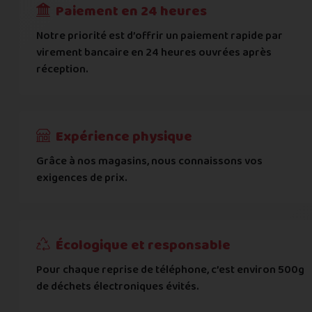
Paiement en 24 heures
Ville
*
Notre priorité est d’offrir un paiement rapide par
virement bancaire en 24 heures ouvrées après
réception.
Code postal
*
Pays
*
Expérience physique
Grâce à nos magasins, nous connaissons vos
... puis comment vous payer !
exigences de prix.
IBAN
Écologique et responsable
BIC
Pour chaque reprise de téléphone, c’est environ 500g
de déchets électroniques évités.
Je donnerai mes informations bancaires plus tard