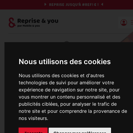
REPRISE JUSQU'À
#REF!
€ !
Reprise | Mobile & you
Et si on commençait ?
Nous utilisons des cookies
Préparez votre chrono et vos informations,
c'est parti !
Nous utilisons des cookies et d'autres
technologies de suivi pour améliorer votre
expérience de navigation sur notre site, pour
vous montrer un contenu personnalisé et des
Une erreur est survenue :
publicités ciblées, pour analyser le trafic de
Nous récupérons les meilleures offres... 
notre site et pour comprendre la provenance de
nos visiteurs.
informations commerciales