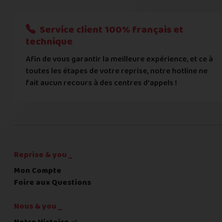
Nous n'acceptons que les règlements par transfert bancaire
Service client 100% français et
Quelque chose à nous préciser ?
technique
Afin de vous garantir la meilleure expérience, et ce à
Commentaire
toutes les étapes de votre reprise, notre hotline ne
fait aucun recours à des centres d'appels !
C'est fini pour les questions,
la suite !
Reprise & you _
Mon Compte
Foire aux Questions
Nous & you _