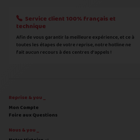
Nous n'acceptons que les règlements par transfert bancaire
Service client 100% français et
Quelque chose à nous préciser ?
technique
Afin de vous garantir la meilleure expérience, et ce à
Commentaire
toutes les étapes de votre reprise, notre hotline ne
fait aucun recours à des centres d'appels !
C'est fini pour les questions,
la suite !
Reprise & you _
Mon Compte
Foire aux Questions
Nous & you _