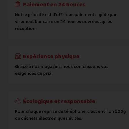
Paiement en 24 heures
Ville
*
Notre priorité est d’offrir un paiement rapide par
virement bancaire en 24 heures ouvrées après
réception.
Code postal
*
Pays
*
Expérience physique
Grâce à nos magasins, nous connaissons vos
... puis comment vous payer !
exigences de prix.
IBAN
Écologique et responsable
BIC
Pour chaque reprise de téléphone, c’est environ 500g
de déchets électroniques évités.
Je donnerai mes informations bancaires plus tard