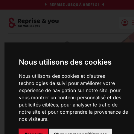
REPRISE JUSQU'À
#REF!
€ !
Reprise | Mobile & you
Et si on commençait ?
Nous utilisons des cookies
Préparez votre chrono et vos informations,
c'est parti !
Nous utilisons des cookies et d'autres
technologies de suivi pour améliorer votre
expérience de navigation sur notre site, pour
vous montrer un contenu personnalisé et des
Une erreur est survenue :
publicités ciblées, pour analyser le trafic de
Nous récupérons les meilleures offres... 
notre site et pour comprendre la provenance de
nos visiteurs.
informations commerciales