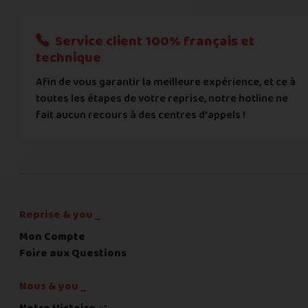
Nous n'acceptons que les règlements par transfert bancaire
Service client 100% français et
Quelque chose à nous préciser ?
technique
Afin de vous garantir la meilleure expérience, et ce à
Commentaire
toutes les étapes de votre reprise, notre hotline ne
fait aucun recours à des centres d'appels !
C'est fini pour les questions,
la suite !
Reprise & you _
Mon Compte
Foire aux Questions
Nous & you _