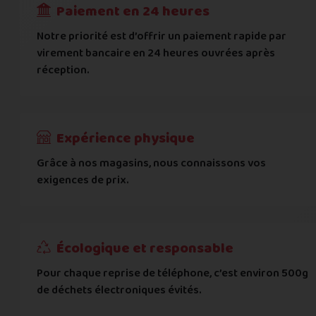
Paiement en 24 heures
Ville
*
Notre priorité est d’offrir un paiement rapide par
virement bancaire en 24 heures ouvrées après
réception.
Code postal
*
Pays
*
Expérience physique
Grâce à nos magasins, nous connaissons vos
... puis comment vous payer !
exigences de prix.
IBAN
Écologique et responsable
BIC
Pour chaque reprise de téléphone, c’est environ 500g
de déchets électroniques évités.
Je donnerai mes informations bancaires plus tard