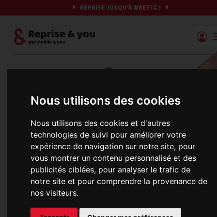
REPRISE JUSQU'À
#REF!
€ !
Reprise | Mobile & you
Et si on commençait ?
Nous utilisons des cookies
Préparez votre chrono et vos informations,
c'est parti !
Nous utilisons des cookies et d'autres
technologies de suivi pour améliorer votre
expérience de navigation sur notre site, pour
vous montrer un contenu personnalisé et des
Une erreur est survenue :
publicités ciblées, pour analyser le trafic de
Nous récupérons les meilleures offres... 
notre site et pour comprendre la provenance de
nos visiteurs.
informations commerciales